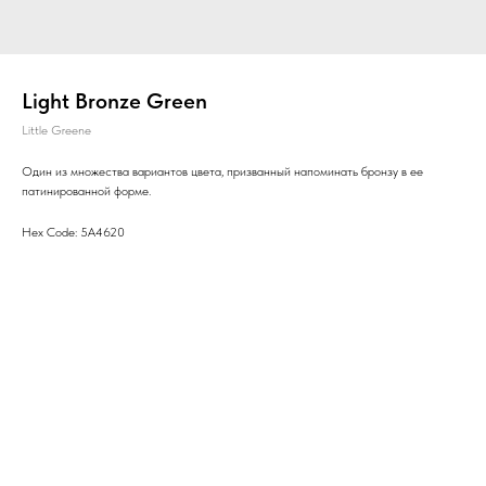
Light Bronze Green
Little Greene
Один из множества вариантов цвета, призванный напоминать бронзу в ее
патинированной форме.
Hex Code: 5A4620