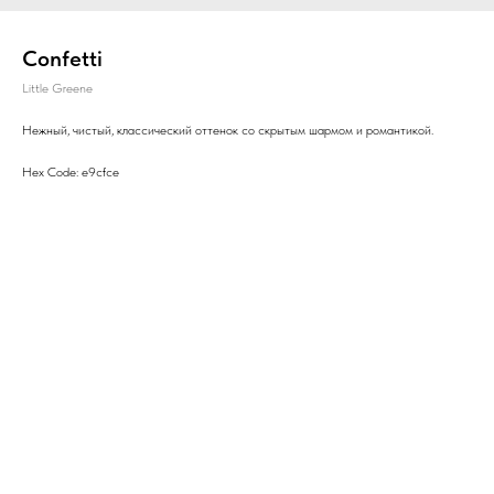
Confetti
Little Greene
Нежный, чистый, классический оттенок со скрытым шармом и романтикой.
Hex Code: e9cfce