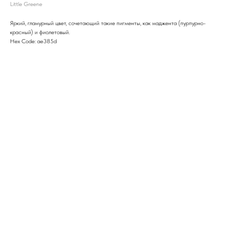
Little Greene
Яркий, гламурный цвет, сочетающий такие пигменты, как маджента (пурпурно-
красный) и фиолетовый.
Hex Code: ae385d