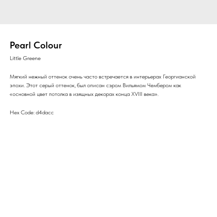
Pearl Colour
Little Greene
Мягкий нежный оттенок очень часто встречается в интерьерах Георгианской
эпохи. Этот серый оттенок, был описан сэром Вильямом Чембером как
«основной цвет потолка в изящных декорах конца XVIII века».
Hex Code: d4dacc