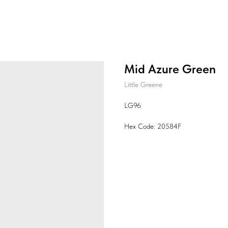
Mid Azure Green
Little Greene
LG96
Hex Code: 20584F