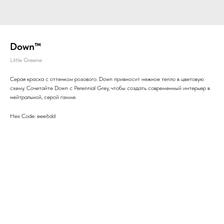
Down™
Little Greene
Серая краска с оттенком розового. Down привносит нежное тепло в цветовую
схему. Сочетайте Down с Perennial Grey, чтобы создать современный интерьер в
нейтральной, серой гамме.
Hex Code: eee6dd