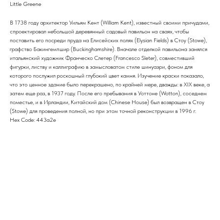
Little Greene
В 1738 году архитектор Уильям Кент (William Kent), известный своими причудами,
спроектировал небольшой деревянный садовый павильон на сваях, чтобы
поставить его посреди пруда на Елисейских полях (Elysian Fields) в Стоу (Stowe),
графство Бакингемпшир (Buckinghamshire). Вначале отделкой павильона занялся
итальянский художник Франческо Слетер (Francesco Sleter), совместивший
фигурки, листву и каллиграфию в замысловатом стиле шинуазри, фоном для
которого послужил роскошный глубокий цвет камня. Изучение краски показало,
что это ценное здание было перекрашено, по крайней мере, дважды: в XIX веке, а
затем еще раз, в 1937 году. После его пребывания в Уоттоне (Wotton), соседнем
поместье, и в Ирландии, Китайский дом (Chinese House) был возвращен в Стоу
(Stowe) для проведения полной, но при этом точной реконструкции в 1996 г.
Hex Code: 443a2e