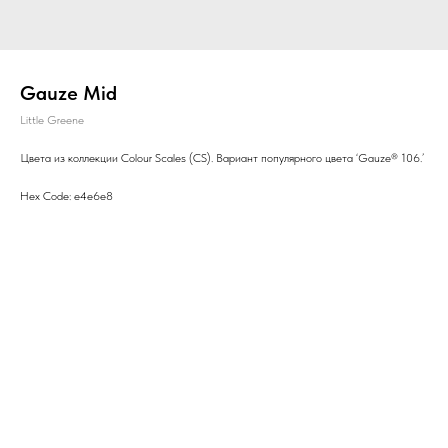
Gauze Mid
Little Greene
Цвета из коллекции Colour Scales (CS). Вариант популярного цвета ‘Gauze® 106.’
Hex Code: e4e6e8