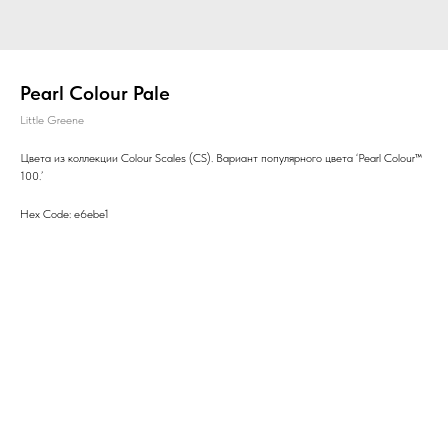
Pearl Colour Pale
Little Greene
Цвета из коллекции Colour Scales (CS). Вариант популярного цвета ‘Pearl Colour™
100.’
Hex Code: e6ebe1