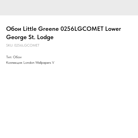
Обои Little Greene 0256LGCOMET Lower
George St. Lodge
SKU:
0256LGCOMET
Тип: Обои
Коллекция: London Wallpapers V