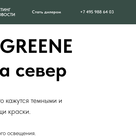
ТИНГ
Стать дилером
+7 495 988 64 03
ОВОСТИ
E GREENE
а север
то кажутся темными и
щи краски.
ого освещения.