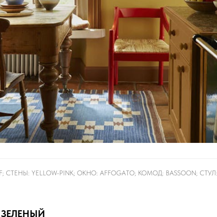
; СТЕНЫ: YELLOW-PINK; ОКНО: AFFOGATO; КОМОД: BASSOON; СТУЛ:
 ЗЕЛЕНЫЙ