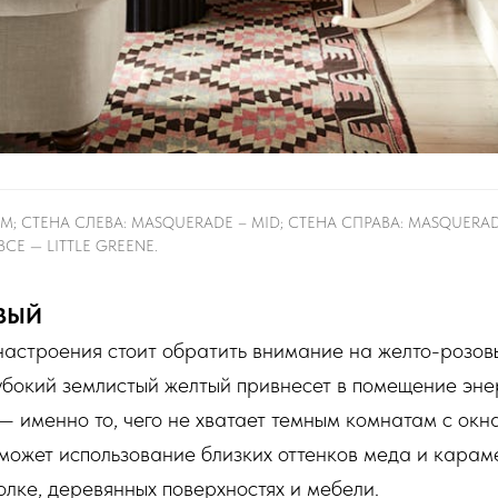
AM; СТЕНА СЛЕВА: MASQUERADE – MID; СТЕНА СПРАВА: MASQUERAD
ВСЕ — LITTLE GREENE.
ОВЫЙ
настроения стоит обратить внимание на желто-розов
бокий землистый желтый привнесет в помещение энер
 именно то, чего не хватает темным комнатам с окн
может использование близких оттенков меда и карам
олке, деревянных поверхностях и мебели.