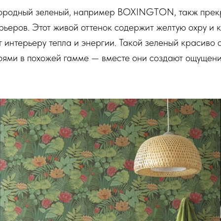
ородный зеленый, например BOXINGTON, такж прек
рьеров. Этот живой оттенок содержит желтую охру и 
 интерьеру тепла и энергии. Такой зеленый красиво с
оями в похожей гамме — вместе они создают ощущени