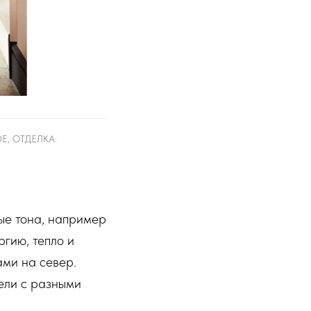
E, ОТДЕЛКА:
ые тона, например
гию, тепло и
ами на север.
ели с разными