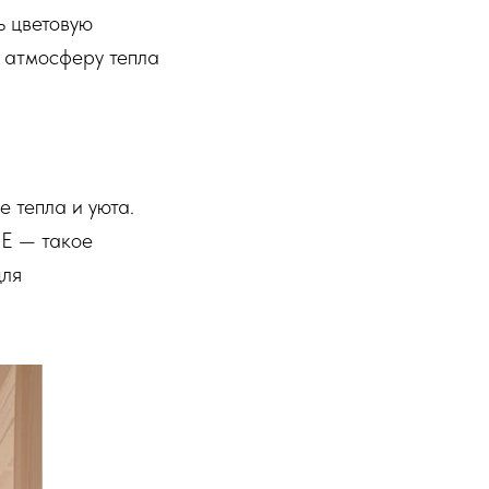
ь цветовую
ь атмосферу тепла
 тепла и уюта.
E — такое
для