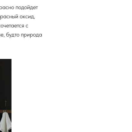
расно подойдет
красный оксид,
очетается с
е, будто природа